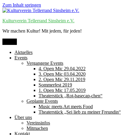
Zum Inhalt springen
Kulturverein Tellerrand Sinsheim e.V.
Wir machen Kultur! Mit jedem, für jeden!
Menü
Aktuelles
Events
Vergangene Events
4. Open Mic 29.04.2022
3. Open Mic 03.04.2020
2. Open Mic 29.11.2019
Sommerfest 2019
1. Open Mic 17.05.2019
Theaterstück „Rot-basecap-chen“
Geplante Events
Music meets Art meets Food
Theaterstück „Sei lieb zu meiner Freundin“
Über uns
Vereinsinfos
Mitmachen
Kontakt